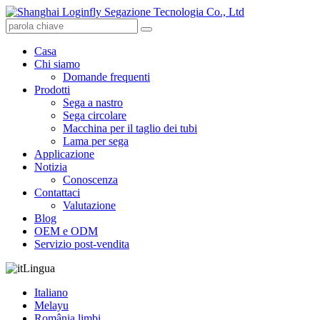
Casa
Chi siamo
Domande frequenti
Prodotti
Sega a nastro
Sega circolare
Macchina per il taglio dei tubi
Lama per sega
Applicazione
Notizia
Conoscenza
Contattaci
Valutazione
Blog
OEM e ODM
Servizio post-vendita
Lingua
Italiano
Melayu
România limbi