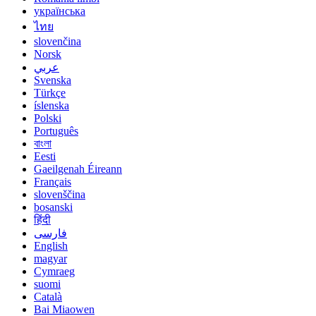
українська
ไทย
slovenčina
Norsk
عربي
Svenska
Türkçe
íslenska
Polski
Português
বাংলা
Eesti
Gaeilgenah Éireann
Français
slovenščina
bosanski
हिंदी
فارسی
English
magyar
Cymraeg
suomi
Català
Bai Miaowen