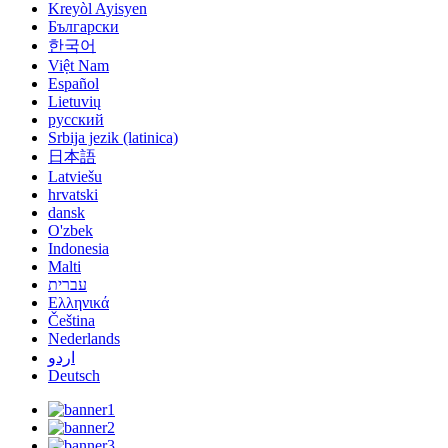
Kreyòl Ayisyen
Български
한국어
Việt Nam
Español
Lietuvių
русский
Srbija jezik (latinica)
日本語
Latviešu
hrvatski
dansk
O'zbek
Indonesia
Malti
עברית
Ελληνικά
Čeština
Nederlands
اردو
Deutsch